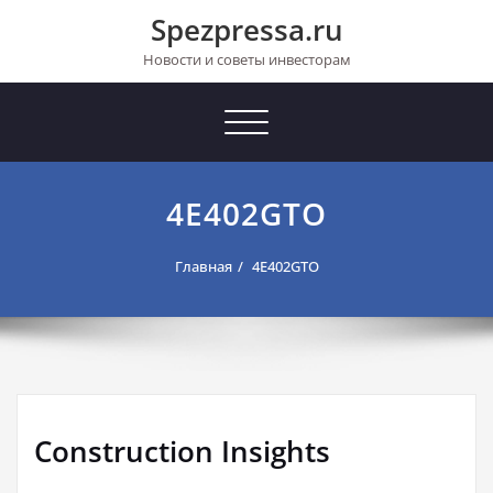
Перейти
Spezpressa.ru
к
содержимому
Новости и советы инвесторам
Toggle
navigation
4E402GTO
Главная
4E402GTO
Construction Insights