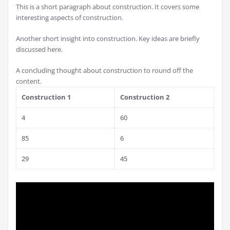
This is a short paragraph about construction. It covers some
interesting aspects of construction.
Another short insight into construction. Key ideas are briefly
discussed here.
A concluding thought about construction to round off the
content.
Construction 1
Construction 2
4
60
85
6
29
45