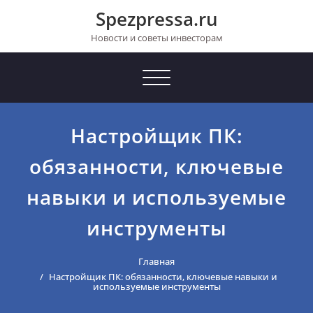
Перейти
Spezpressa.ru
к
содержимому
Новости и советы инвесторам
Toggle
navigation
Настройщик ПК:
обязанности, ключевые
навыки и используемые
инструменты
Главная
Настройщик ПК: обязанности, ключевые навыки и
используемые инструменты