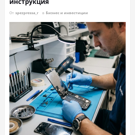
инструкция
От
spezpressa_r
в
Бизнес и инвестиции