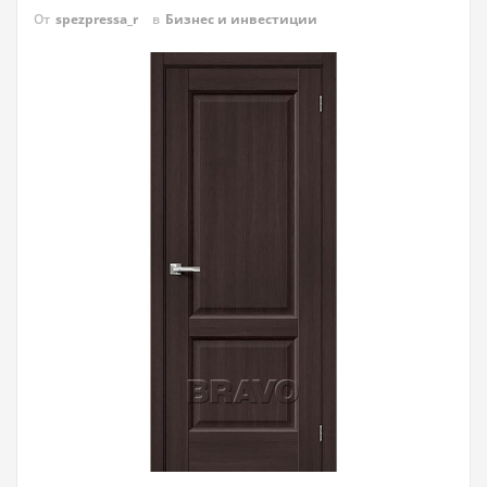
От
spezpressa_r
в
Бизнес и инвестиции