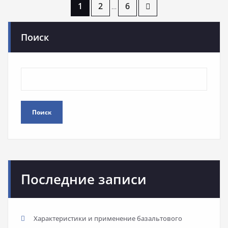
Пагинация
1
2
6
…
записей
Поиск
Поиск
Последние записи
Характеристики и применение базальтового