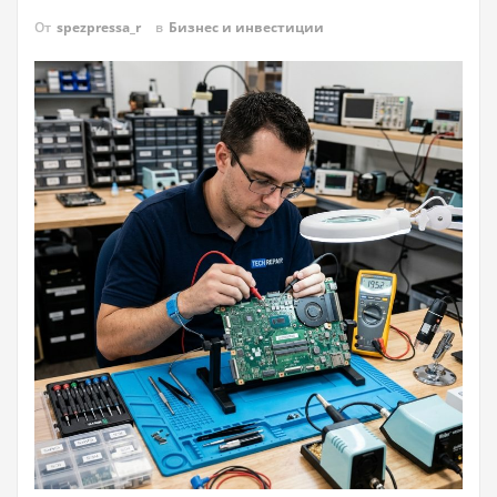
От
spezpressa_r
в
Бизнес и инвестиции