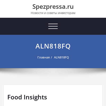
Перейти
Spezpressa.ru
к
содержимому
Новости и советы инвесторам
Toggle
navigation
ALN818FQ
Главная
ALN818FQ
Food Insights