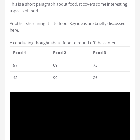
This is a short paragraph about food. It covers some interesting
aspects of food.
Another short insight into food. Key ideas are briefly discussed
here.
A concluding thought about food to round off the content.
Food 1
Food 2
Food 3
97
69
73
43
90
26