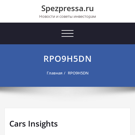
Перейти
Spezpressa.ru
к
содержимому
Новости и советы инвесторам
Toggle
navigation
RPO9H5DN
Главная
RPO9H5DN
Cars Insights