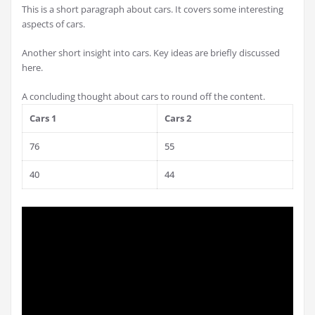
This is a short paragraph about cars. It covers some interesting
aspects of cars.
Another short insight into cars. Key ideas are briefly discussed
here.
A concluding thought about cars to round off the content.
Cars 1
Cars 2
76
55
40
44