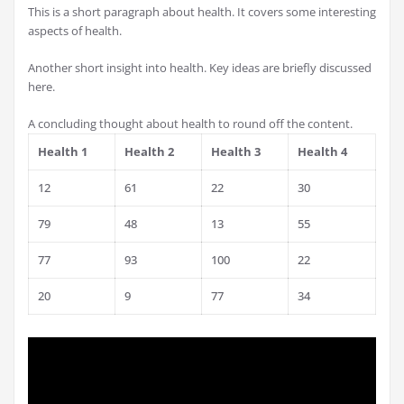
This is a short paragraph about health. It covers some interesting
aspects of health.
Another short insight into health. Key ideas are briefly discussed
here.
A concluding thought about health to round off the content.
Health 1
Health 2
Health 3
Health 4
12
61
22
30
79
48
13
55
77
93
100
22
20
9
77
34