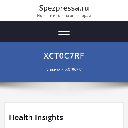
Перейти
Spezpressa.ru
к
содержимому
Новости и советы инвесторам
Toggle
navigation
XCT0C7RF
Главная
XCT0C7RF
Health Insights