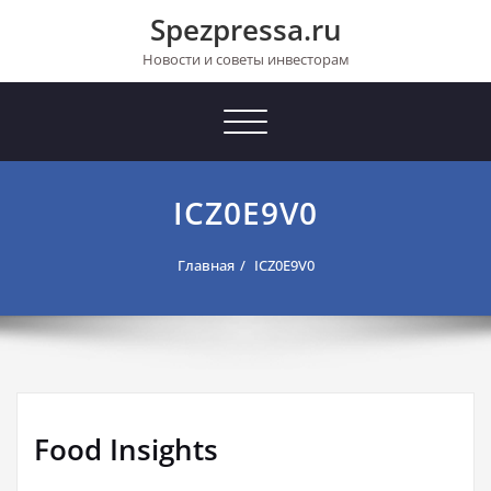
Перейти
Spezpressa.ru
к
содержимому
Новости и советы инвесторам
Toggle
navigation
ICZ0E9V0
Главная
ICZ0E9V0
Food Insights