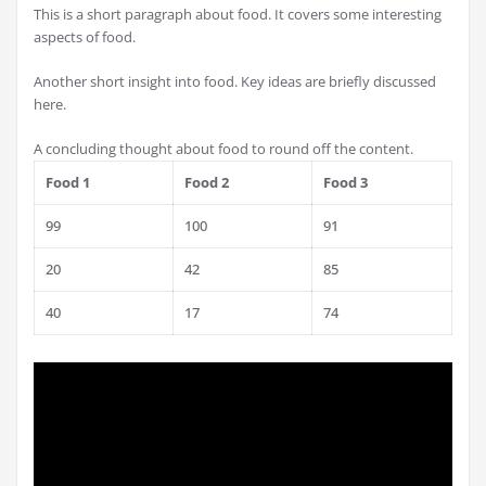
This is a short paragraph about food. It covers some interesting
aspects of food.
Another short insight into food. Key ideas are briefly discussed
here.
A concluding thought about food to round off the content.
Food 1
Food 2
Food 3
99
100
91
20
42
85
40
17
74