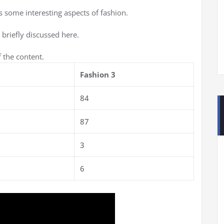
rs some interesting aspects of fashion.
 briefly discussed here.
 the content.
Fashion 3
84
87
3
6