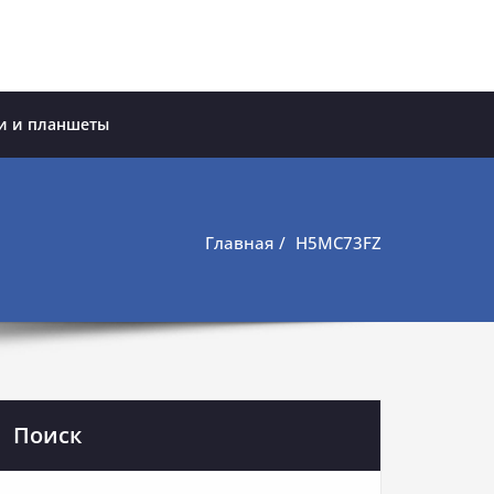
и и планшеты
Главная
H5MC73FZ
Поиск