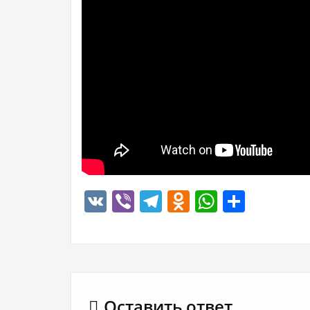
VK
Viber
Telegram
Odnoklassn
WhatsA
Отпр
Оставить ответ