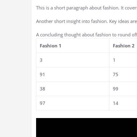
This is a short paragraph about fashion. It cove
Another short insight into fashion. Key ideas are
A concluding thought about fashion to round off
Fashion 1
Fashion 2
3
1
91
75
38
99
97
14