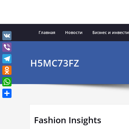
Перейти
к
содержимому
Главная
Новости
Бизнес и инвест
VK
Viber
H5MC73FZ
Telegram
Odnoklassniki
WhatsApp
Отправить
Fashion Insights