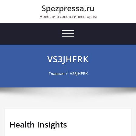
Перейти
Spezpressa.ru
к
содержимому
Новости и советы инвесторам
Toggle
navigation
VS3JHFRK
Главная
VS3JHFRK
Health Insights