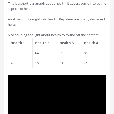
This is a short paragraph about health. It covers some interesting
aspects of health.
Another short insight into health. Key ideas are briefly discussed
here.
A concluding thought about health to round off the content.
Health 1
Health 2
Health 3
Health 4
83
64
69
81
26
10
51
41