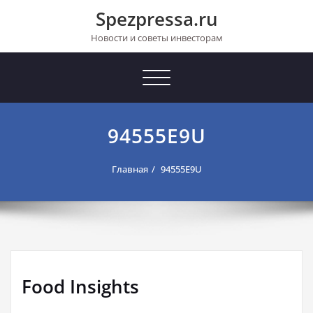
Перейти
Spezpressa.ru
к
содержимому
Новости и советы инвесторам
Toggle
navigation
94555E9U
Главная
94555E9U
Food Insights