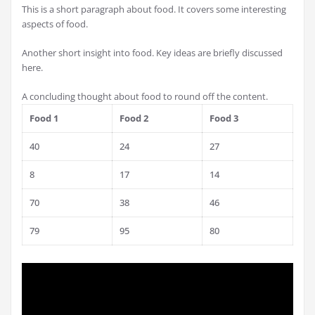
This is a short paragraph about food. It covers some interesting
aspects of food.
Another short insight into food. Key ideas are briefly discussed
here.
A concluding thought about food to round off the content.
Food 1
Food 2
Food 3
40
24
27
8
17
14
70
38
46
79
95
80