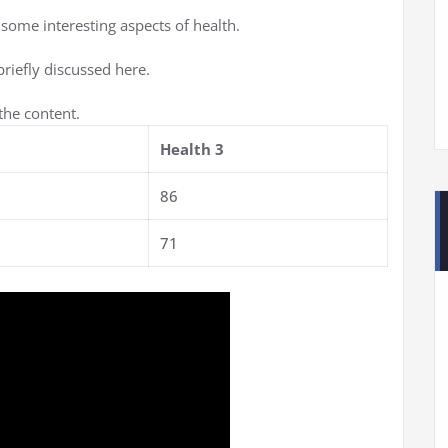
 some interesting aspects of health.
briefly discussed here.
the content.
Health 3
86
71