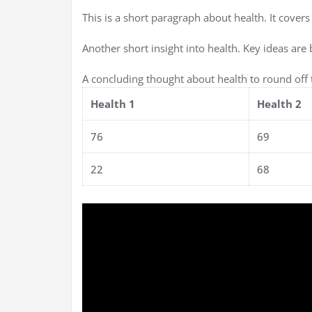
This is a short paragraph about health. It covers
Another short insight into health. Key ideas are 
A concluding thought about health to round off 
Health 1
Health 2
76
69
22
68