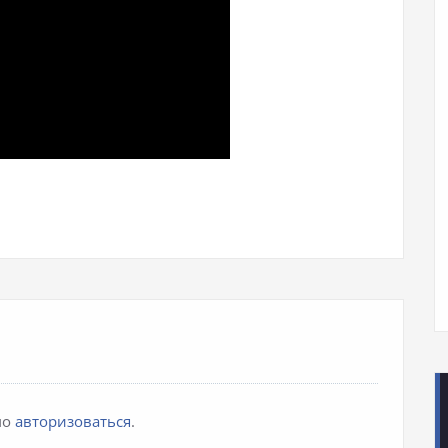
iki
pp
авить
мо
авторизоваться
.