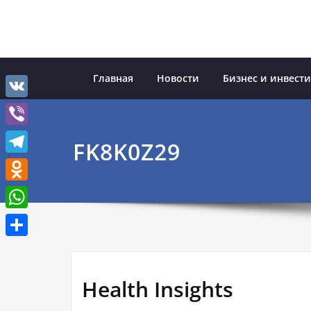
Перейти
к
содержимому
Главная
Новости
Бизнес и инвест
VK
Viber
FK8K0Z29
Telegram
Odnoklassniki
WhatsApp
Отправить
Health Insights