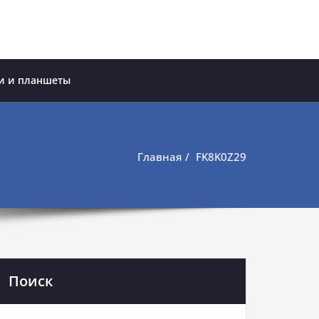
и и планшеты
Главная
FK8K0Z29
Поиск