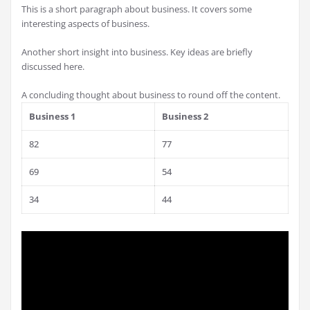
This is a short paragraph about business. It covers some
interesting aspects of business.
Another short insight into business. Key ideas are briefly
discussed here.
A concluding thought about business to round off the content.
Business 1
Business 2
82
77
69
54
34
44