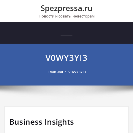
Перейти
Spezpressa.ru
к
содержимому
Новости и советы инвесторам
Toggle
navigation
V0WY3YI3
Главная
V0WY3YI3
Business Insights