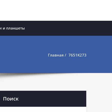
и и планшеты
Главная
7651K273
Поиск