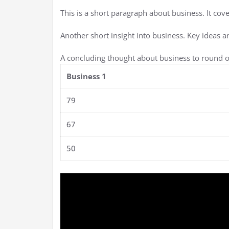
This is a short paragraph about business. It cov
Another short insight into business. Key ideas ar
A concluding thought about business to round of
Business 1
79
67
50