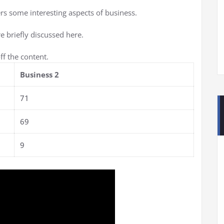
ers some interesting aspects of business.
e briefly discussed here.
f the content.
Business 2
71
69
9