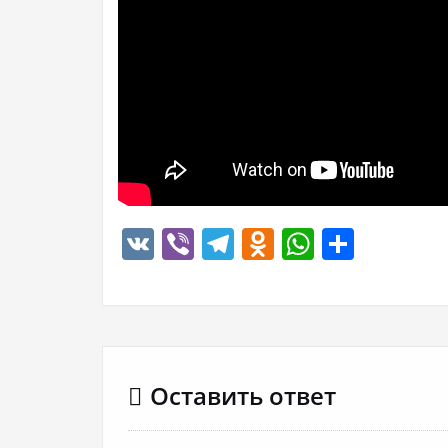
VK
Viber
Telegram
Odnoklassn
WhatsA
Отпр
Оставить ответ