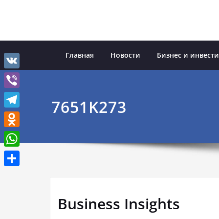
Перейти
к
содержимому
Главная
Новости
Бизнес и инвест
VK
Viber
7651K273
Telegram
Odnoklassniki
WhatsApp
Отправить
Business Insights