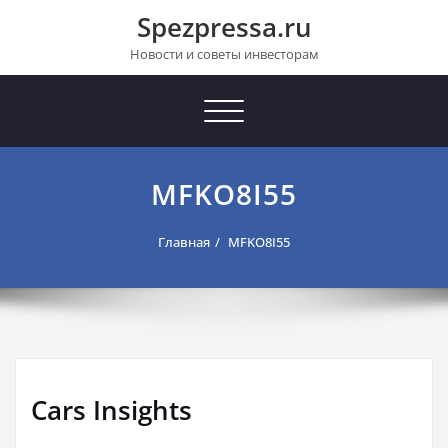
Перейти
Spezpressa.ru
к
содержимому
Новости и советы инвесторам
Toggle
navigation
MFKO8I55
Главная
MFKO8I55
Cars Insights