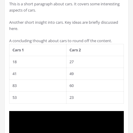
This is a short paragraph about cars. It covers some interesting
aspects of cars.
Another short insight into cars. Key ideas are briefly discussed
here.
A concluding thought about cars to round off the content.
Cars 1
Cars 2
18
27
41
49
83
60
53
23