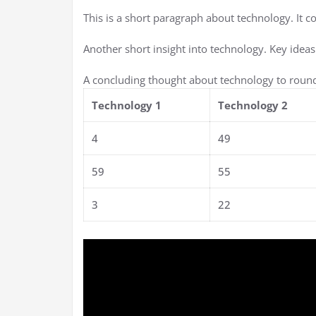
This is a short paragraph about technology. It c
Another short insight into technology. Key ideas
A concluding thought about technology to round
Technology 1
Technology 2
4
49
59
55
3
22