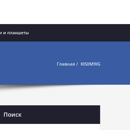
и и планшеты
Главная
KIS0M9IG
Поиск