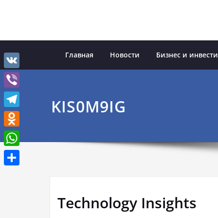
Перейти
к
содержимому
Главная
Новости
Бизнес и инвест
VK
Viber
KIS0M9IG
Telegram
Odnoklassniki
WhatsApp
Отправить
Technology Insights