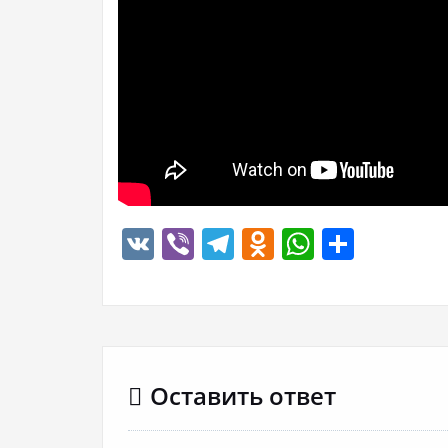
VK
Viber
Telegram
Odnoklassn
WhatsA
Отпр
Оставить ответ