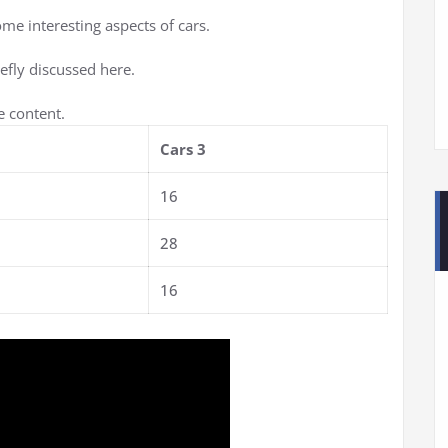
ome interesting aspects of cars.
iefly discussed here.
e content.
Cars 3
16
28
16