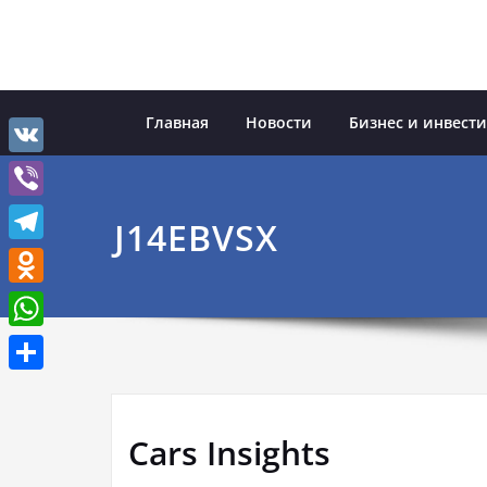
Перейти
к
содержимому
Главная
Новости
Бизнес и инвест
VK
Viber
J14EBVSX
Telegram
Odnoklassniki
WhatsApp
Отправить
Cars Insights