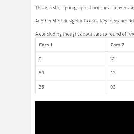
This is a short paragraph about cars. It covers s
Another short insight into cars. Key ideas are br
A concluding thought about cars to round off th
Cars 1
Cars 2
9
33
80
13
35
93