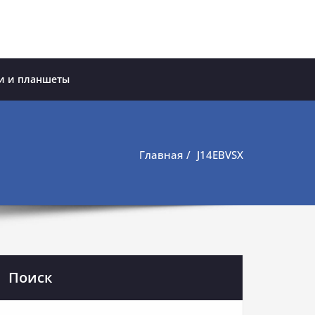
и и планшеты
Главная
J14EBVSX
Поиск