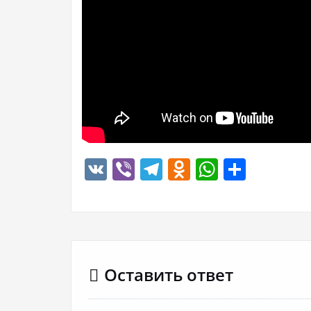
VK
Viber
Telegram
Odnoklassn
WhatsA
Отпр
Оставить ответ