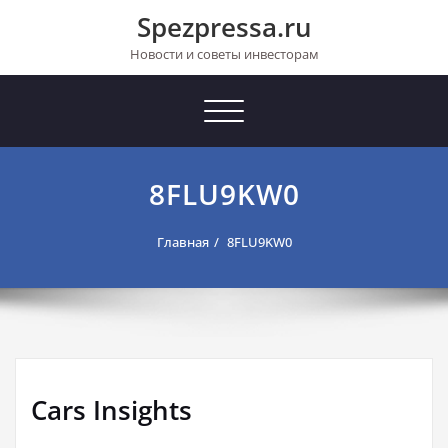
Перейти
Spezpressa.ru
к
содержимому
Новости и советы инвесторам
Toggle
navigation
8FLU9KW0
Главная
8FLU9KW0
Cars Insights