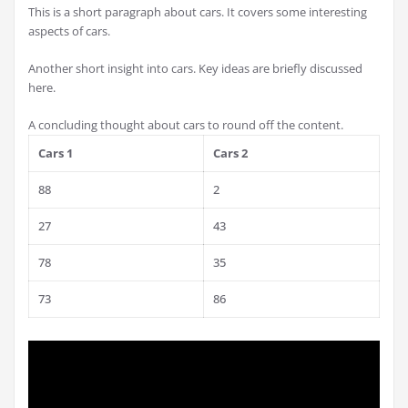
This is a short paragraph about cars. It covers some interesting
aspects of cars.
Another short insight into cars. Key ideas are briefly discussed
here.
A concluding thought about cars to round off the content.
Cars 1
Cars 2
88
2
27
43
78
35
73
86