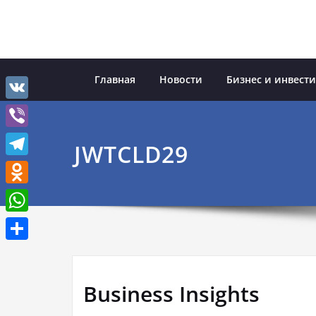
Перейти
к
содержимому
Главная
Новости
Бизнес и инвест
VK
Viber
JWTCLD29
Telegram
Odnoklassniki
WhatsApp
Отправить
Business Insights