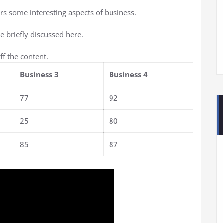
ers some interesting aspects of business.
e briefly discussed here.
f the content.
Business 3
Business 4
77
92
25
80
85
87