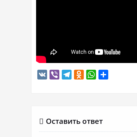
VK
Viber
Telegram
Odnoklassn
WhatsA
Отпр
Оставить ответ