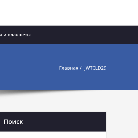
и и планшеты
Главная
JWTCLD29
Поиск