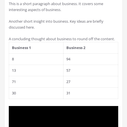
This is a short paragraph about business. It covers some
interesting aspects of business.
Another short insight into business. Key ideas are briefly
discussed here.
A concluding thought about business to round off the content.
Business 1
Business 2
8
94
13
57
71
27
30
31