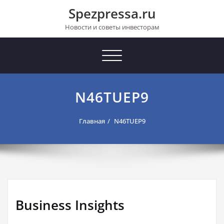
Перейти
Spezpressa.ru
к
содержимому
Новости и советы инвесторам
Toggle
navigation
N46TUEP9
Главная
N46TUEP9
Business Insights