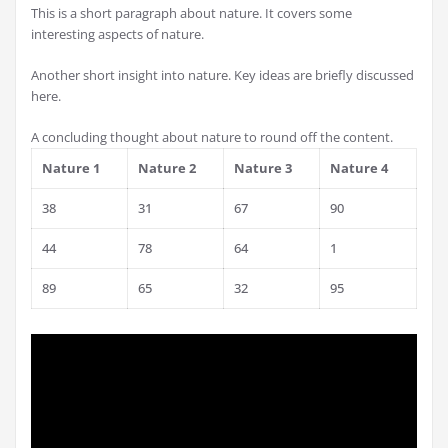
This is a short paragraph about nature. It covers some
interesting aspects of nature.
Another short insight into nature. Key ideas are briefly discussed
here.
A concluding thought about nature to round off the content.
Nature 1
Nature 2
Nature 3
Nature 4
38
31
67
90
44
78
64
1
89
65
32
95