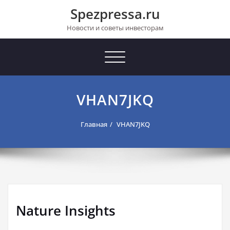
Перейти
Spezpressa.ru
к
содержимому
Новости и советы инвесторам
Toggle
navigation
VHAN7JKQ
Главная
VHAN7JKQ
Nature Insights