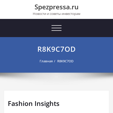
Перейти
Spezpressa.ru
к
содержимому
Новости и советы инвесторам
Toggle
navigation
R8K9C7OD
Главная
R8K9C7OD
Fashion Insights