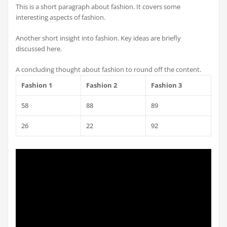
This is a short paragraph about fashion. It covers some
interesting aspects of fashion.
Another short insight into fashion. Key ideas are briefly
discussed here.
A concluding thought about fashion to round off the content.
Fashion 1
Fashion 2
Fashion 3
58
88
89
26
22
92