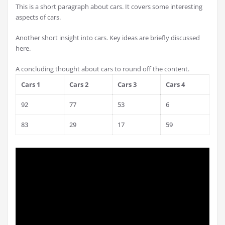
This is a short paragraph about cars. It covers some interesting
aspects of cars.
Another short insight into cars. Key ideas are briefly discussed
here.
A concluding thought about cars to round off the content.
Cars 1
Cars 2
Cars 3
Cars 4
92
77
53
6
83
29
17
59