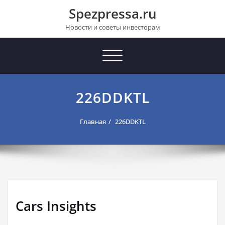
Перейти
Spezpressa.ru
к
содержимому
Новости и советы инвесторам
Toggle
navigation
226DDKTL
Главная
226DDKTL
Cars Insights