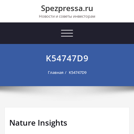
Перейти
Spezpressa.ru
к
содержимому
Новости и советы инвесторам
Toggle
navigation
K54747D9
Главная
K54747D9
Nature Insights