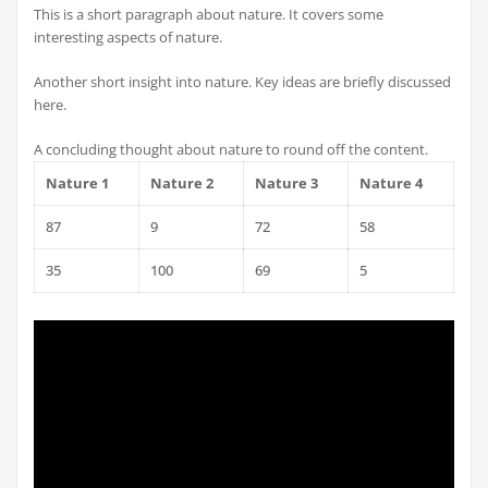
This is a short paragraph about nature. It covers some
interesting aspects of nature.
Another short insight into nature. Key ideas are briefly discussed
here.
A concluding thought about nature to round off the content.
Nature 1
Nature 2
Nature 3
Nature 4
87
9
72
58
35
100
69
5