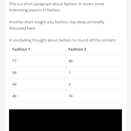
This is a short paragraph about fashion. It covers some
interesting aspects of fashion.
Another short insight into fashion. Key ideas are briefly
discussed here.
A concluding thought about fashion to round off the content.
Fashion 1
Fashion 2
77
68
94
1
94
9
49
74