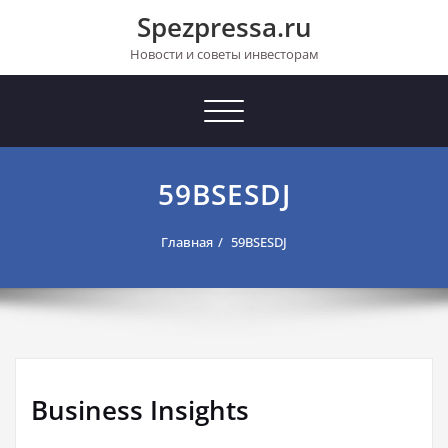
Перейти
Spezpressa.ru
к
содержимому
Новости и советы инвесторам
Toggle
navigation
59BSESDJ
Главная
59BSESDJ
Business Insights