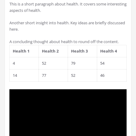
This is a short paragraph about health. It covers some interesting
aspects of health.
Another short insight into health. Key ideas are briefly discussed
here.
A concluding thought about health to round off the content.
Health 1
Health 2
Health 3
Health 4
4
52
79
54
14
77
52
46