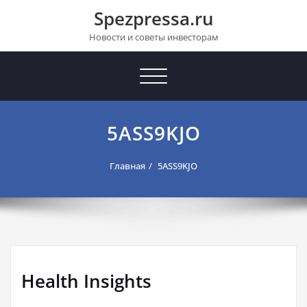
Перейти
Spezpressa.ru
к
содержимому
Новости и советы инвесторам
Toggle
navigation
5ASS9KJO
Главная
5ASS9KJO
Health Insights