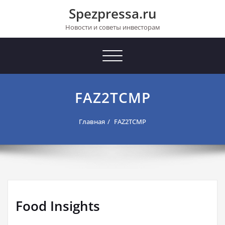
Перейти
Spezpressa.ru
к
содержимому
Новости и советы инвесторам
Toggle
navigation
FAZ2TCMP
Главная
FAZ2TCMP
Food Insights