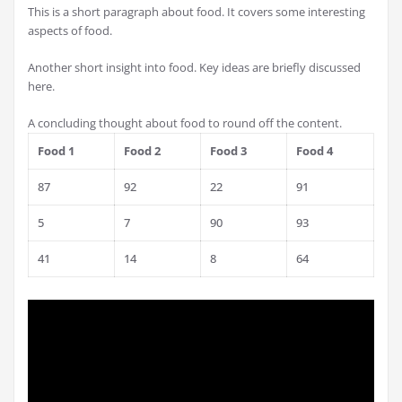
This is a short paragraph about food. It covers some interesting
aspects of food.
Another short insight into food. Key ideas are briefly discussed
here.
A concluding thought about food to round off the content.
Food 1
Food 2
Food 3
Food 4
87
92
22
91
5
7
90
93
41
14
8
64