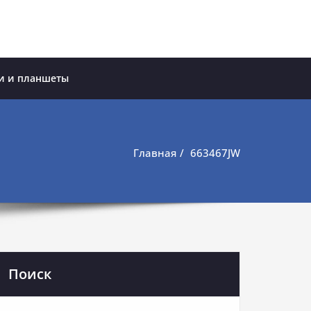
и и планшеты
Главная
663467JW
Поиск