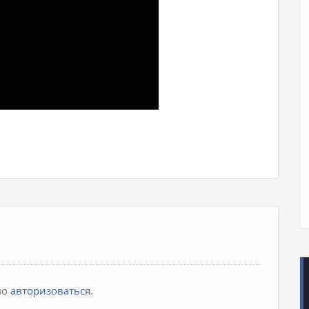
iki
pp
авить
мо
авторизоваться
.