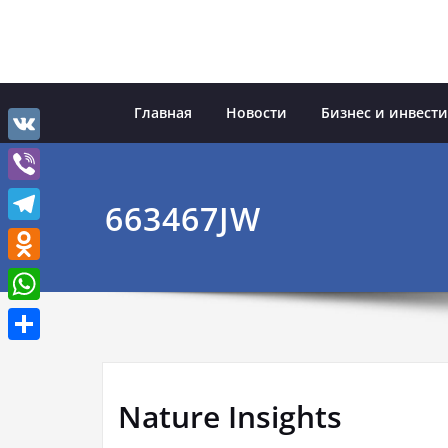
Перейти
к
содержимому
Главная
Новости
Бизнес и инвест
VK
Viber
663467JW
Telegram
Odnoklassniki
WhatsApp
Отправить
Nature Insights