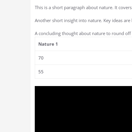
This is a short paragraph about nature. It cover
Another short insight into nature. Key ideas are 
A concluding thought about nature to round off 
Nature 1
70
55