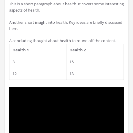
This is a short paragraph about health. It covers some interesting
aspects of health.
Another short insight into health. Key ideas are briefly discussed
here.
A concluding thought about health to round off the content.
Health 1
Health 2
3
15
12
13