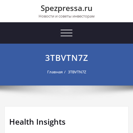
Перейти
Spezpressa.ru
к
содержимому
Новости и советы инвесторам
Toggle
navigation
3TBVTN7Z
Главная
3TBVTN7Z
Health Insights