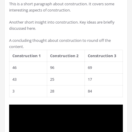
This is a short paragraph about construction. It covers some
interesting aspects of construction.
Another short insight into construction. Key ideas are briefly
discussed here.
A concluding thought about construction to round off the
content.
Construction 1
Construction 2
Construction 3
46
96
69
43
25
17
3
28
84