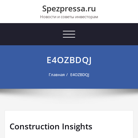
Перейти
Spezpressa.ru
к
содержимому
Новости и советы инвесторам
Toggle
navigation
E4OZBDQJ
Главная
E4OZBDQJ
Construction Insights