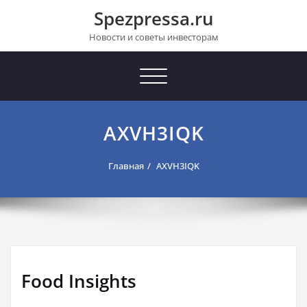
Перейти
Spezpressa.ru
к
содержимому
Новости и советы инвесторам
Toggle
navigation
AXVH3IQK
Главная
AXVH3IQK
Food Insights