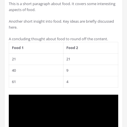
This is a short paragraph about food. It covers some interesting
aspects of food.
Another short insight into food. Key ideas are briefly discussed
here.
A concluding thought about food to round off the content.
Food 1
Food 2
21
21
40
9
61
4