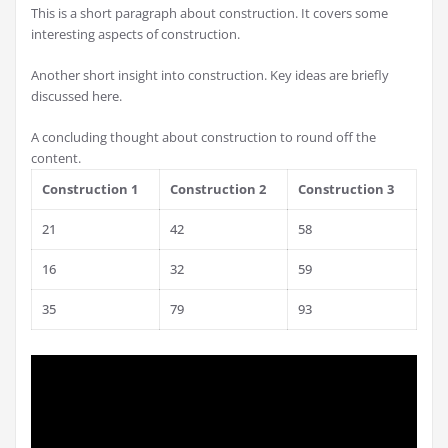
This is a short paragraph about construction. It covers some
interesting aspects of construction.
Another short insight into construction. Key ideas are briefly
discussed here.
A concluding thought about construction to round off the
content.
Construction 1
Construction 2
Construction 3
21
42
58
16
32
59
35
79
93