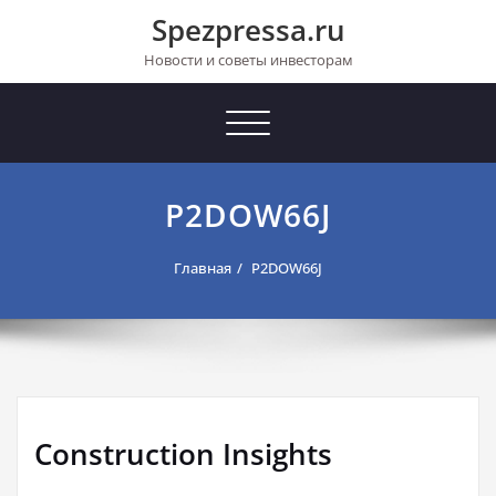
Перейти
Spezpressa.ru
к
содержимому
Новости и советы инвесторам
Toggle
navigation
P2DOW66J
Главная
P2DOW66J
Construction Insights