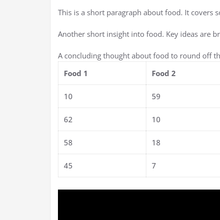
This is a short paragraph about food. It covers 
Another short insight into food. Key ideas are br
A concluding thought about food to round off th
Food 1
Food 2
10
59
62
10
58
18
45
7