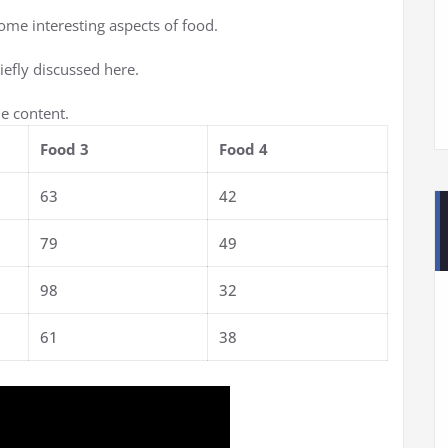
some interesting aspects of food.
iefly discussed here.
e content.
Food 3
Food 4
63
42
79
49
98
32
61
38