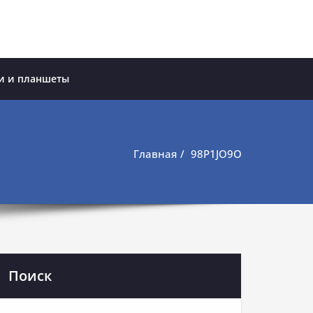
и и планшеты
Главная
98P1JO9O
Поиск