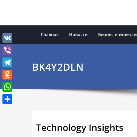
Перейти
к
содержимому
Главная
Новости
Бизнес и инвест
VK
Viber
BK4Y2DLN
Telegram
Odnoklassniki
WhatsApp
Отправить
Technology Insights