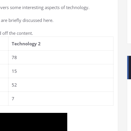
overs some interesting aspects of technology.
 are briefly discussed here.
 off the content.
Technology 2
78
15
52
7