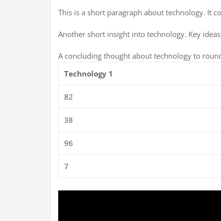
This is a short paragraph about technology. It c
Another short insight into technology. Key ideas
A concluding thought about technology to round
Technology 1
82
38
96
7