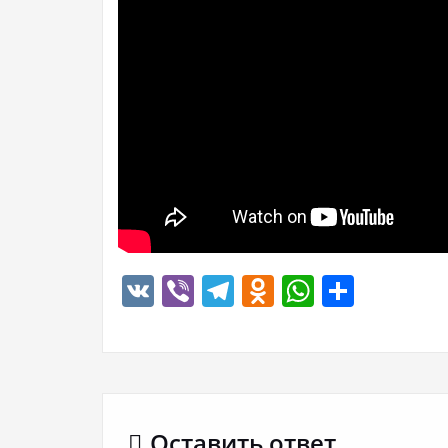
VK
Viber
Telegram
Odnoklassn
WhatsA
Отпр
Оставить ответ