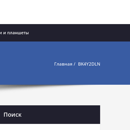
и и планшеты
Главная
BK4Y2DLN
Поиск