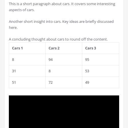
This is a short paragraph about cars. It covers some interesting
aspects of cars.
Another short insight into cars. Key ideas are briefly discussed
here.
A concluding thought about cars to round off the content.
Cars 1
Cars 2
Cars 3
8
94
95
31
8
53
51
72
49