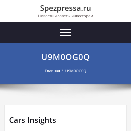
Перейти
Spezpressa.ru
к
содержимому
Новости и советы инвесторам
Toggle
navigation
U9M0OG0Q
Главная
U9M0OG0Q
Cars Insights