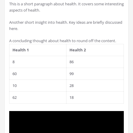
This is a short paragraph about health. It covers some interesting
aspects of health.
Another short insight into health. Key ideas are briefly discussed
here.
A concluding thought about health to round off the content.
Health 1
Health 2
8
86
60
99
10
28
62
18