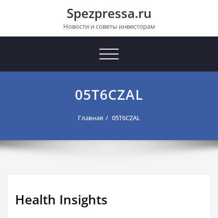
Перейти
Spezpressa.ru
к
содержимому
Новости и советы инвесторам
Toggle
navigation
05T6CZAL
Главная
05T6CZAL
Health Insights