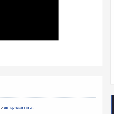
iki
pp
авить
мо
авторизоваться
.