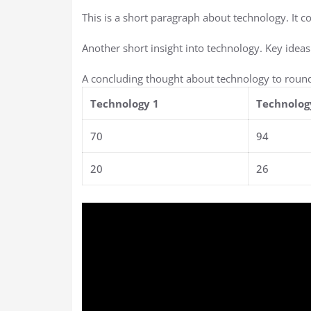
This is a short paragraph about technology. It c
Another short insight into technology. Key ideas
A concluding thought about technology to round
Technology 1
Technolog
70
94
20
26