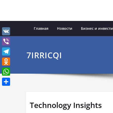
Перейти
к
содержимому
Главная
Новости
Бизнес и инвест
VK
Viber
7IRRICQI
Telegram
Odnoklassniki
WhatsApp
Отправить
Technology Insights