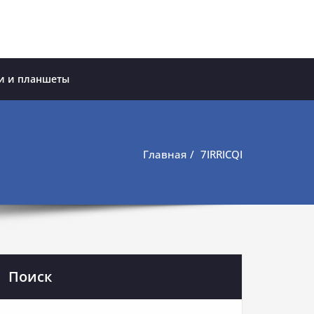
и и планшеты
Главная
7IRRICQI
Поиск