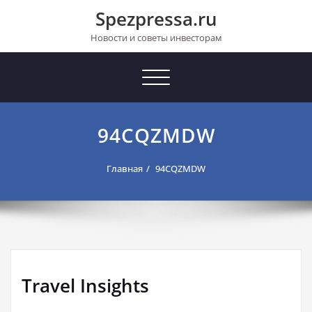
Перейти
Spezpressa.ru
к
содержимому
Новости и советы инвесторам
Toggle
navigation
94CQZMDW
Главная
94CQZMDW
Travel Insights