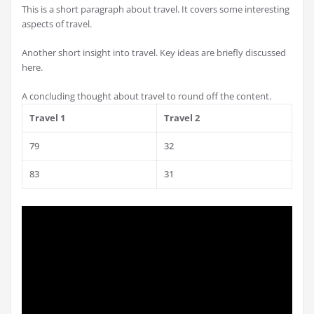
This is a short paragraph about travel. It covers some interesting
aspects of travel.
Another short insight into travel. Key ideas are briefly discussed
here.
A concluding thought about travel to round off the content.
Travel 1
Travel 2
79
32
83
31