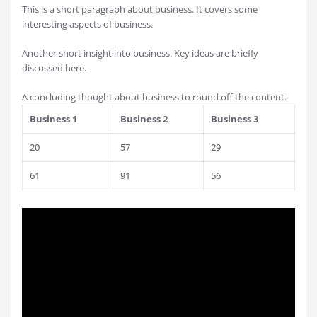
This is a short paragraph about business. It covers some
interesting aspects of business.
Another short insight into business. Key ideas are briefly
discussed here.
A concluding thought about business to round off the content.
Business 1
Business 2
Business 3
20
57
29
61
91
56