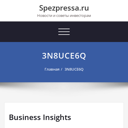
Перейти
Spezpressa.ru
к
содержимому
Новости и советы инвесторам
Toggle
navigation
3N8UCE6Q
Главная
3N8UCE6Q
Business Insights