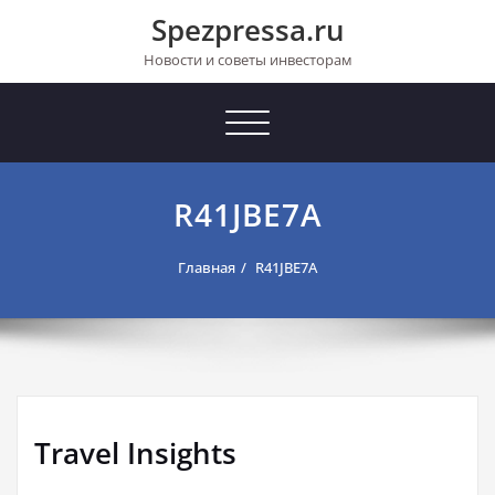
Перейти
Spezpressa.ru
к
содержимому
Новости и советы инвесторам
Toggle
navigation
R41JBE7A
Главная
R41JBE7A
Travel Insights