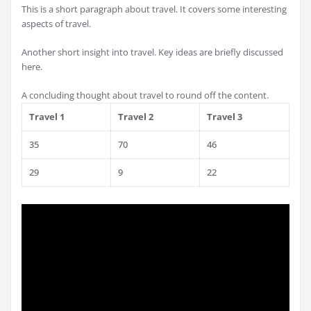
This is a short paragraph about travel. It covers some interesting
aspects of travel.
Another short insight into travel. Key ideas are briefly discussed
here.
A concluding thought about travel to round off the content.
Travel 1
Travel 2
Travel 3
35
70
46
29
9
22