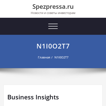
Перейти
Spezpressa.ru
к
содержимому
Новости и советы инвесторам
Toggle
navigation
N1I0O2T7
Главная
N1I0O2T7
Business Insights