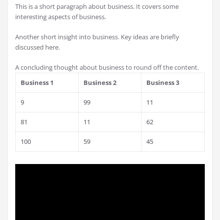
This is a short paragraph about business. It covers some
interesting aspects of business.
Another short insight into business. Key ideas are briefly
discussed here.
A concluding thought about business to round off the content.
Business 1
Business 2
Business 3
9
99
11
81
11
62
100
59
45