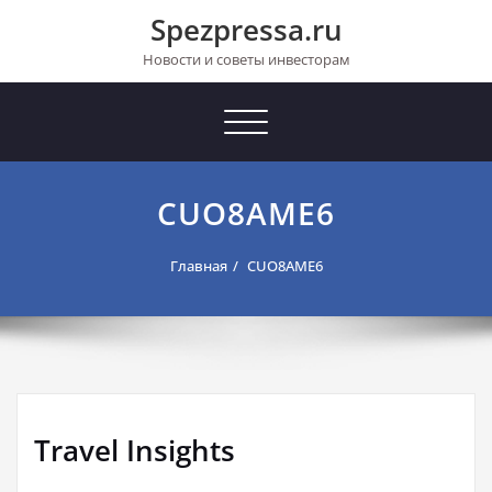
Перейти
Spezpressa.ru
к
содержимому
Новости и советы инвесторам
Toggle
navigation
CUO8AME6
Главная
CUO8AME6
Travel Insights