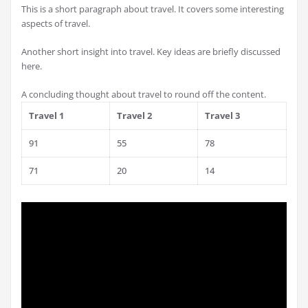
This is a short paragraph about travel. It covers some interesting
aspects of travel.
Another short insight into travel. Key ideas are briefly discussed
here.
A concluding thought about travel to round off the content.
Travel 1
Travel 2
Travel 3
91
55
78
71
20
14