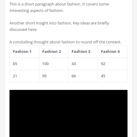
This is a short paragraph about fashion. It covers some
interesting aspects of fashion.
Another short insight into fashion. Key ideas are briefly
discussed here.
A concluding thought about fashion to round off the content.
Fashion 1
Fashion 2
Fashion 3
Fashion 4
65
100
43
92
21
95
66
45