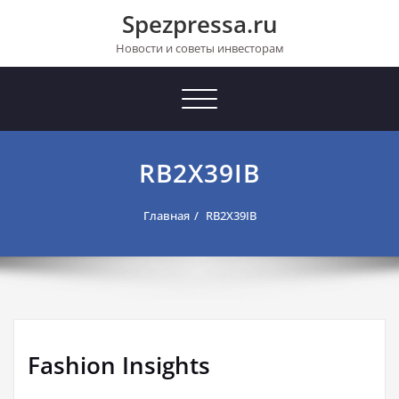
Перейти
Spezpressa.ru
к
содержимому
Новости и советы инвесторам
Toggle
navigation
RB2X39IB
Главная
RB2X39IB
Fashion Insights