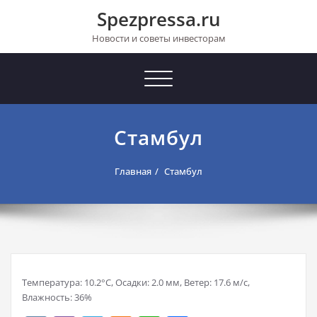
Перейти
Spezpressa.ru
к
содержимому
Новости и советы инвесторам
Toggle
navigation
Стамбул
Главная
Стамбул
Температура: 10.2°C, Осадки: 2.0 мм, Ветер: 17.6 м/с,
Влажность: 36%