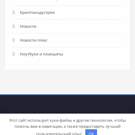
Криптоиндустрия
Новости
Новости плюс
Ноутбуки и планшеты
Этот сайт использует куки-файлы и другие технологии, чтобы
помочь вам в навигации, а также предоставить лучший
Proudly powered by
WordPress
| Theme:
Stacy
by SpiceThemes
пользовательский опыт.
OK