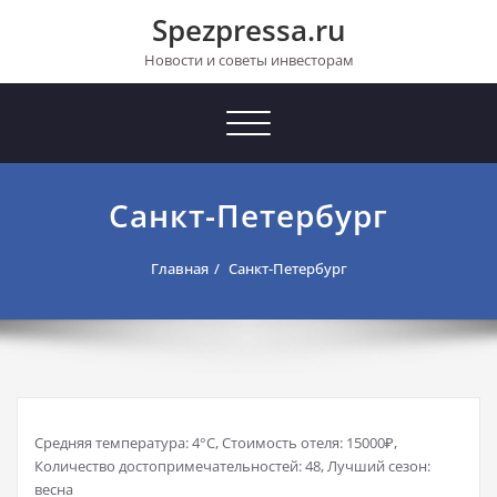
Перейти
Spezpressa.ru
к
содержимому
Новости и советы инвесторам
Toggle
navigation
Санкт-Петербург
Главная
Санкт-Петербург
Средняя температура: 4°C, Стоимость отеля: 15000₽,
Количество достопримечательностей: 48, Лучший сезон:
весна