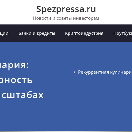
Spezpressa.ru
Новости и советы инвесторам
иции
Банки и кредиты
Криптоиндустрия
Ноутбук
нария:
Рекуррентная кулинари
рность
асштабах