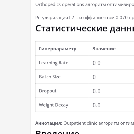
Orthopedics operations алгоритм оптимизир
Регуляризация L2 с коэффициентом 0.070 п
Статистические данн
Гиперпараметр
Значение
Learning Rate
{}.{}
Batch Size
{}
Dropout
{}.{}
Weight Decay
{}.{}
Аннотация:
Outpatient clinic алгоритм оп
Введение