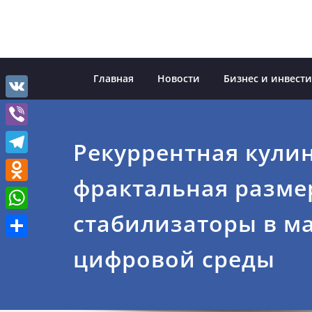
Перейти
к
содержимому
Главная
Новости
Бизнес и инвест
VK
Viber
Рекуррентная кули
Telegram
фрактальная разме
Odnoklassniki
стабилизаторы в м
WhatsApp
Отправить
цифровой среды