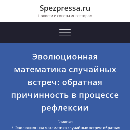
Перейти
Spezpressa.ru
к
содержимому
Новости и советы инвесторам
Toggle
navigation
Эволюционная
математика случайных
встреч: обратная
причинность в процессе
рефлексии
Главная
Эволюционная математика случайных встреч: обратная