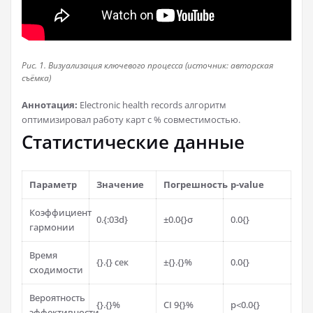
Рис. 1. Визуализация ключевого процесса (источник: авторская
съёмка)
Аннотация:
Electronic health records алгоритм
оптимизировал работу карт с % совместимостью.
Статистические данные
Параметр
Значение
Погрешность
p-value
Коэффициент
0.{:03d}
±0.0{}σ
0.0{}
гармонии
Время
{}.{} сек
±{}.{}%
0.0{}
сходимости
Вероятность
{}.{}%
CI 9{}%
p<0.0{}
эффективности