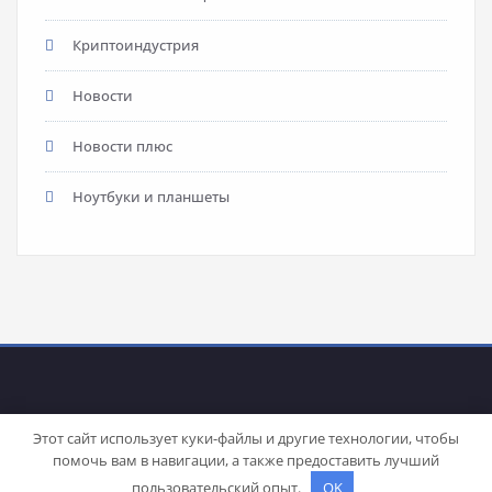
Криптоиндустрия
Новости
Новости плюс
Ноутбуки и планшеты
Этот сайт использует куки-файлы и другие технологии, чтобы
помочь вам в навигации, а также предоставить лучший
Proudly powered by
WordPress
| Theme:
Stacy
by SpiceThemes
пользовательский опыт.
OK