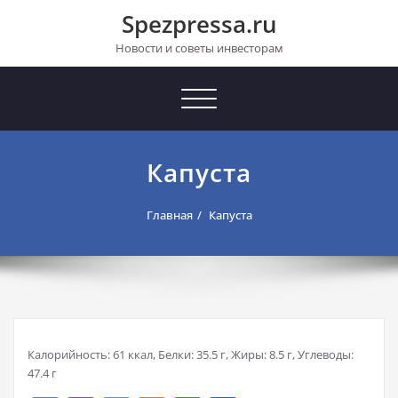
Перейти
Spezpressa.ru
к
содержимому
Новости и советы инвесторам
Toggle
navigation
Капуста
Главная
Капуста
Калорийность: 61 ккал, Белки: 35.5 г, Жиры: 8.5 г, Углеводы:
47.4 г