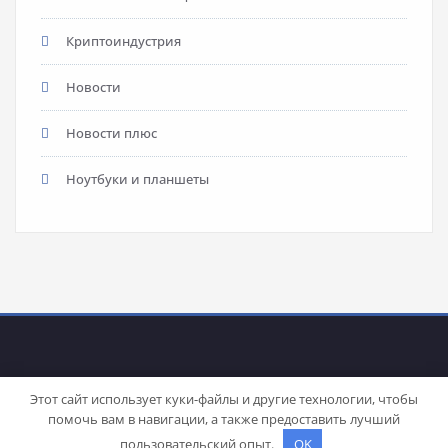
Криптоиндустрия
Новости
Новости плюс
Ноутбуки и планшеты
Этот сайт использует куки-файлы и другие технологии, чтобы
помочь вам в навигации, а также предоставить лучший
Proudly powered by
WordPress
| Theme:
Stacy
by SpiceThemes
пользовательский опыт.
OK