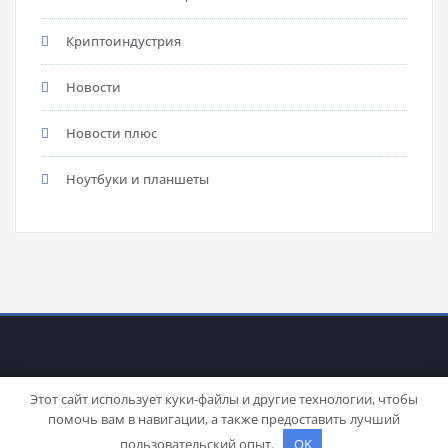
Криптоиндустрия
Новости
Новости плюс
Ноутбуки и планшеты
Этот сайт использует куки-файлы и другие технологии, чтобы
помочь вам в навигации, а также предоставить лучший
Proudly powered by
WordPress
| Theme:
Stacy
by SpiceThemes
пользовательский опыт.
OK