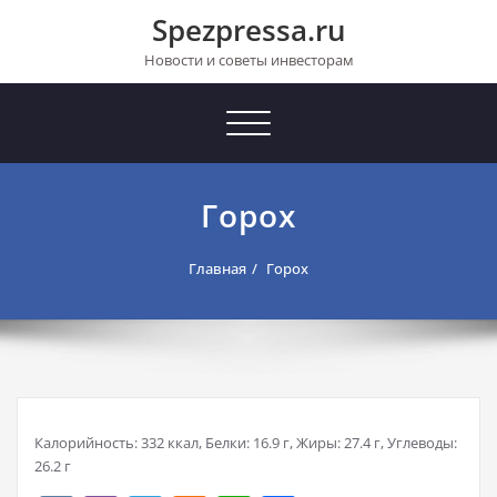
Перейти
Spezpressa.ru
к
содержимому
Новости и советы инвесторам
Toggle
navigation
Горох
Главная
Горох
Калорийность: 332 ккал, Белки: 16.9 г, Жиры: 27.4 г, Углеводы:
26.2 г